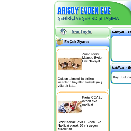
Nakliyat
-
E
En Çok Ziyaret
Zümrütevler
Maltepe Evden
Eve Nakliyat
Nakliyat
-
E
Kayıt Buluna
Gelsen teknoloji ile birlikte
insanların hayatları kolaylaşmış
yüksek kal...
Kartal CEVİZLİ
evden eve
nakliyat
Bizler Kartal Cevizli Evden Eve
Nakliyat olarak 30 yılı geçen
süredir siz...