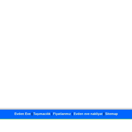
Evden Eve
|
Taşımacılık
|
Fiyatlarımız
|
Evden eve nakliyat
|
Sitemap