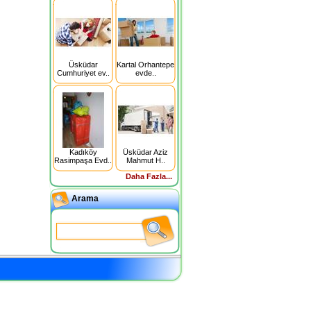
Üsküdar
Kartal Orhantepe
Cumhuriyet ev..
evde..
Kadıköy
Üsküdar Aziz
Rasimpaşa Evd..
Mahmut H..
Daha Fazla...
Arama