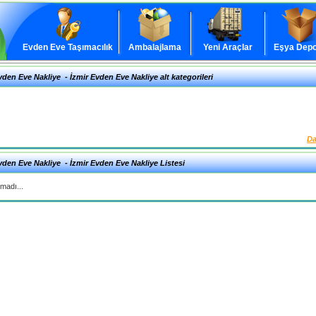
Evden Eve Taşımacılık
Ambalajlama
Yeni Araçlar
Eşya Depo
vden Eve Nakliye
-
İzmir Evden Eve Nakliye
alt kategorileri
Da
vden Eve Nakliye
-
İzmir Evden Eve Nakliye
Listesi
madı...