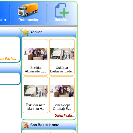
ları
Referanslar
İletişim
Yeniler
ha Fazla...
Üsküdar
Üsküdar
Altunizade Ev..
Barbaros Evde..
Üsküdar Aziz
Sancaktepe
Mahmut H..
Ortadağ Ev..
Daha Fazla...
Son Baktıklarınız