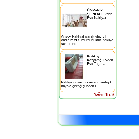
ÜMRANİYE
ŞERİFALİ Evden
Eve Nakliyat
Arısoy Nakliyat olarak otuz yıl
varlığımızı sürdürdüğümüz nakliye
sektöründ...
Kadıköy
Kozyatağı Evden
Eve Taşıma
Nakliye ihtiyacı insanların yerleşik
hayata geçtiği günden i...
Yoğun Trafik