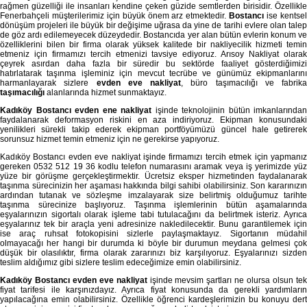
rağmen güzelliği ile insanları kendine çeken güzide semtlerden birisidir. Özellikle
Fenerbahçeli müşterilerimiz için büyük önem arz etmektedir.
Bostancı
ise kentse
dönüşüm projeleri ile büyük bir değişime uğrasa da yine de tarihi evlere olan talep
de göz ardı edilemeyecek düzeydedir. Bostancıda yer alan bütün evlerin konum ve
özelliklerini bilen bir firma olarak yüksek kalitede bir nakliyecilik hizmeti temin
etmeniz için firmamızı tercih etmenizi tavsiye ediyoruz. Arısoy Nakliyat olarak
çeyrek asırdan daha fazla bir süredir bu sektörde faaliyet gösterdiğimizi
hatırlatarak taşınma işleminiz için mevcut tecrübe ve günümüz ekipmanlarını
harmanlayarak sizlere
evden eve nakliyat
, büro taşımacılığı ve fabrika
taşımacılığı
alanlarında hizmet sunmaktayız.
Kadıköy Bostancı evden ene nakliyat
işinde teknolojinin bütün imkanlarından
faydalanarak deformasyon riskini en aza indiriyoruz. Ekipman konusundaki
yenilikleri sürekli takip ederek ekipman portföyümüzü güncel hale getirerek
sorunsuz hizmet temin etmeniz için ne gerekirse yapıyoruz.
Kadıköy Bostancı evden eve nakliyat işinde firmamızı tercih etmek için yapmanız
gereken 0532 512 19 36 kodlu telefon numarasını aramak veya iş yerimizde yüz
yüze bir görüşme gerçekleştirmektir. Ücretsiz eksper hizmetinden faydalanarak
taşınma sürecinizin her aşaması hakkında bilgi sahibi olabilirsiniz. Son kararınızın
ardından tutanak ve sözleşme imzalayarak size belirtmiş olduğumuz tarihte
taşınma sürecinize başlıyoruz. Taşınma işlemlerinin bütün aşamalarında
eşyalarınızın sigortalı olarak işleme tabi tutulacağını da belirtmek isteriz. Ayrıca
eşyalarınız tek bir araçla yeni adresinize nakledilecektir. Bunu garantilemek için
ise araç ruhsat fotokopisini sizlerle paylaşmaktayız. Sigortanın müdahil
olmayacağı her hangi bir durumda ki böyle bir durumun meydana gelmesi çok
düşük bir olasılıktır, firma olarak zararınızı biz karşılıyoruz. Eşyalarınızı sizden
teslim aldığımız gibi sizlere teslim edeceğimize emin olabilirsiniz.
Kadıköy Bostancı evden eve nakliyat
işinde mevsim şartları ne olursa olsun te
fiyat tarifesi ile karşınızdayız. Ayrıca fiyat konusunda da gerekli yardımların
yapılacağına emin olabilirsiniz. Özellikle öğrenci kardeşlerimizin bu konuyu dert