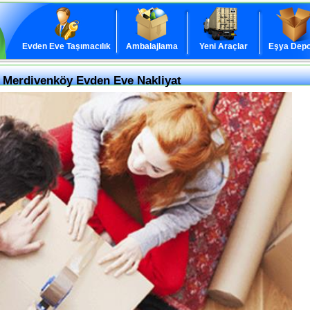
Evden Eve Taşımacılık
Ambalajlama
Yeni Araçlar
Eşya Depo
 Merdivenköy Evden Eve Nakliyat