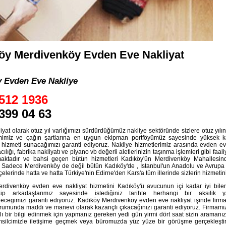
öy Merdivenköy Evden Eve Nakliyat
 Evden Eve Nakliye
512 1936
399 04 63
iyat olarak otuz yıl varlığımızı sürdürdüğümüz nakliye sektöründe sizlere otuz yılın
kimimiz ve çağın şartlarına en uygun ekipman portföyümüz sayesinde yüksek ka
k hizmeti sunacağımızı garanti ediyoruz. Nakliye hizmetlerimiz arasında evden ev
ılığı, fabrika nakliyatı ve piyano vb değerli aletlerinizin taşınma işlemleri gibi faali
aktadır ve bahsi geçen bütün hizmetleri Kadıköy'ün Merdivenköy Mahallesin
. Sadece Merdivenköy de değil bütün Kadıköy'de , İstanbul'un Anadolu ve Avrupa
lçelerinde hatta ve hatta Türkiye'nin Edirne'den Kars'a tüm illerinde sizlerin hizmetin
rdivenköy evden eve nakliyat hizmetini Kadıköy'ü avucunun içi kadar iyi bile
p arkadaşlarımız sayesinde istediğiniz tarihte herhangi bir aksilik 
recegimizi garanti ediyoruz. Kadıköy Merdivenköy evden eve nakliyat işinde firma
rumunda maddı ve manevi olarak kazançlı çıkacağınızı garanti ediyoruz. Firmamı
ı bir bilgi edinmek için yapmanız gereken yedi gün yirmi dört saat sizin aramanı
msilcimizle iletişime geçmek veya büromuzda yüz yüze bir görüşme gerçekleştir