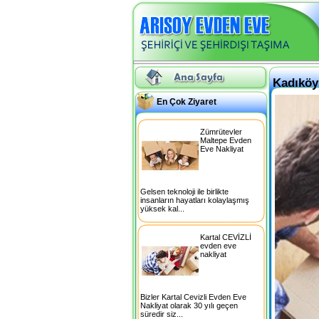
Kadıköy
En Çok Ziyaret
Zümrütevler
Maltepe Evden
Eve Nakliyat
Gelsen teknoloji ile birlikte
insanların hayatları kolaylaşmış
yüksek kal...
Kartal CEVİZLİ
evden eve
nakliyat
Bizler Kartal Cevizli Evden Eve
Nakliyat olarak 30 yılı geçen
süredir siz...