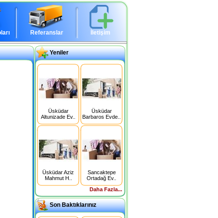
ları
Referanslar
İletişim
Yeniler
Üsküdar
Üsküdar
Altunizade Ev..
Barbaros Evde..
Üsküdar Aziz
Sancaktepe
Mahmut H..
Ortadağ Ev..
Daha Fazla...
Son Baktıklarınız