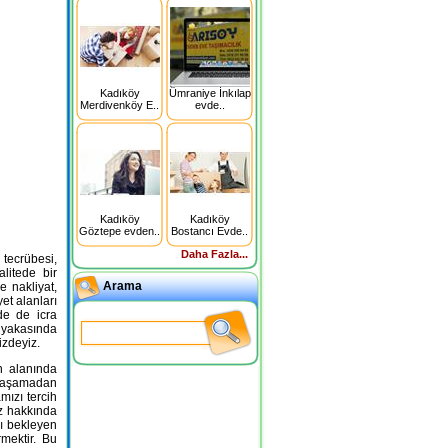
Kadıköy
Ümraniye İnkılap
Merdivenköy E..
evde..
Kadıköy
Kadıköy
Göztepe evden..
Bostancı Evde..
Daha Fazla...
 tecrübesi,
litede bir
Arama
e nakliyat,
yet alanları
de de icra
 yakasında
izdeyiz.
n alanında
yaşamadan
mızı tercih
z hakkında
zı bekleyen
mektir. Bu