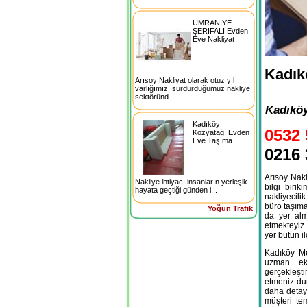
ÜMRANİYE
ŞERİFALİ Evden
Eve Nakliyat
Kadık
Arısoy Nakliyat olarak otuz yıl
varlığımızı sürdürdüğümüz nakliye
sektöründ...
Kadıköy
Kadıköy
0532 
Kozyatağı Evden
Eve Taşıma
0216 
Arısoy Nakl
Nakliye ihtiyacı insanların yerleşik
bilgi biri
hayata geçtiği günden i...
nakliyecili
büro taşımac
Yoğun Trafik
da yer alm
etmekteyiz
yer bütün i
Kadıköy Me
uzman eki
gerçekleşti
etmeniz du
daha detayl
müşteri te