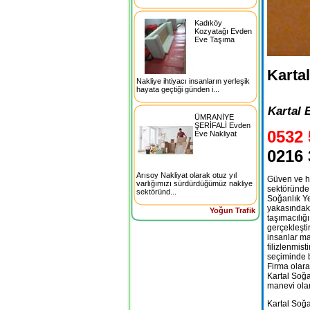
Kadıköy
Kozyatağı Evden
Eve Taşıma
Karta
Nakliye ihtiyacı insanların yerleşik
hayata geçtiği günden i...
Kartal 
ÜMRANİYE
ŞERİFALİ Evden
0532 
Eve Nakliyat
0216 
Arısoy Nakliyat olarak otuz yıl
Güven ve hu
varlığımızı sürdürdüğümüz nakliye
sektöründe 
sektöründ...
Soğanlık Ye
yakasındaki
Yoğun Trafik
taşımacılığı
gerçekleştir
insanlar m
filizlenmis
seçiminde b
Firma olara
Kartal Soğa
manevi olar
Kartal Soğa