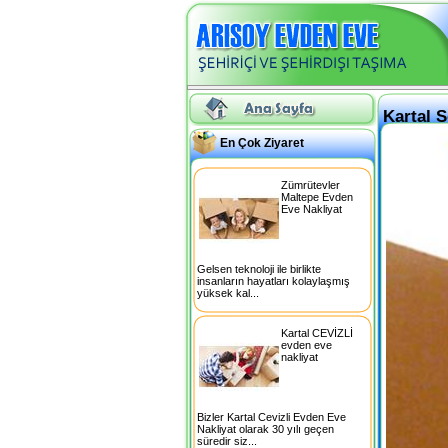
Kartal 
En Çok Ziyaret
Zümrütevler
Maltepe Evden
Eve Nakliyat
Gelsen teknoloji ile birlikte
insanların hayatları kolaylaşmış
yüksek kal...
Kartal CEVİZLİ
evden eve
nakliyat
Bizler Kartal Cevizli Evden Eve
Nakliyat olarak 30 yılı geçen
süredir siz...