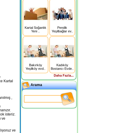
Kartal Soğanlık
Pendik
Yeni ..
Yeşilbağlar ev..
Bakırköy
Kadıköy
Yeşilköy evd..
Bostancı Evde..
Daha Fazla...
e
ce Kartal
Arama
nılmış ,
a
anızır.
k isteriz.
ı ve
lıyoruz ve