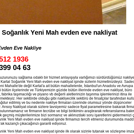
l Soğanlık Yeni Mah evden eve nakliyat
Evden Eve Nakliye
512 1936
399 04 63
zurunuzu sağlama odaklı bir hizmet anlayışıyla varlığımızı sürdürdüğümüz nakliy
Kartal Soğanlık Yeni Mah evden eve nakliyat işinde sizlerin hizmetinizdeyiz. Sade
ni Mahalle'de değil Kartal'a ait bütün mahallelerde, İstanbul'un Anadolu ve Avrupa
 bütün ilçelerinde ve Türkiyemizin güzide bütün illerinde evden eve nakliyat, büro
, fabrika taşımacılığı ve piyano vb değerli aletlerinizin taşınma işlemlerinizi itina ile
mekteyiz. Her sektörde olduğu gibi nakliyecilik sektörü de fırsatçılar tarafından kulla
ağdur edilmiş ve bu nedenle nakliye firmaları üzerinde olumsuz yönde düşünceler
tir. Arısoy Nakliyat olarak sizlere tavsiyemiz sadece fiyat parametresine bakarak firm
ulunmamanız ve firmanın tecrübe ve bilgi birikiminı araştırarak referanslarına bakm
k geçmiş müşterilerimize bizi sormanız ve aklınızdaki soru işaretlerini gidermenizi ço
nlık Yeni Mah evden eve nakliyat işinde firmamızı tercih etmeniz durumunda madd
ak kazançlı çıkacağınızı garanti ediyoruz.
nlık Yeni Mah evden eve nakliyat işinde ilk olarak sizinle tutanak ve sözleşme imza