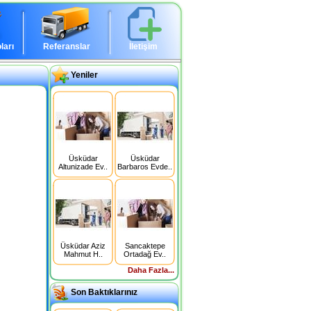
ları
Referanslar
İletişim
Yeniler
Üsküdar
Üsküdar
Altunizade Ev..
Barbaros Evde..
Üsküdar Aziz
Sancaktepe
Mahmut H..
Ortadağ Ev..
Daha Fazla...
Son Baktıklarınız