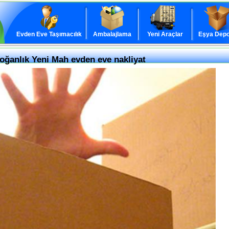
Evden Eve Taşımacılık
Ambalajlama
Yeni Araçlar
Eşya Depo
Soğanlık Yeni Mah evden eve nakliyat