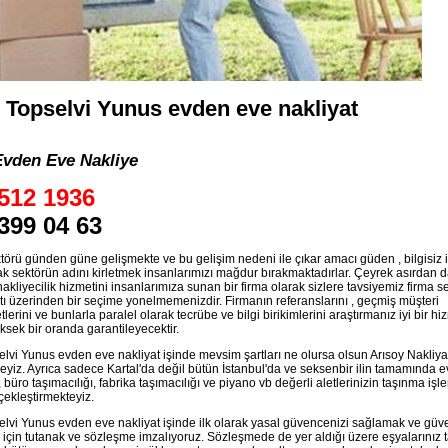
l Topselvi Yunus evden eve nakliyat
Evden Eve Nakliye
512 1936
399 04 63
törü günden güne gelişmekte ve bu gelişim nedeni ile çıkar amacı güden , bilgisiz 
ak sektörün adını kirletmek insanlarımızı mağdur bırakmaktadırlar. Çeyrek asırdan 
 nakliyecilik hizmetini insanlarımıza sunan bir firma olarak sizlere tavsiyemiz firma 
tı üzerinden bir seçime yonelmemenizdir. Firmanın referanslarını , geçmiş müşteri
erini ve bunlarla paralel olarak tecrübe ve bilgi birikimlerini araştırmanız iyi bir hi
ksek bir oranda garantileyecektir.
elvi Yunus evden eve nakliyat işinde mevsim şartları ne olursa olsun Arısoy Nakliya
eyiz. Ayrıca sadece Kartal'da değil bütün İstanbul'da ve seksenbir ilin tamamında 
, büro taşımacılığı, fabrika taşımacılığı ve piyano vb değerli aletlerinizin taşınma işl
rçekleştirmekteyiz.
elvi Yunus evden eve nakliyat işinde ilk olarak yasal güvencenizi sağlamak ve güve
 için tutanak ve sözleşme imzalıyoruz. Sözleşmede de yer aldığı üzere eşyalarınız