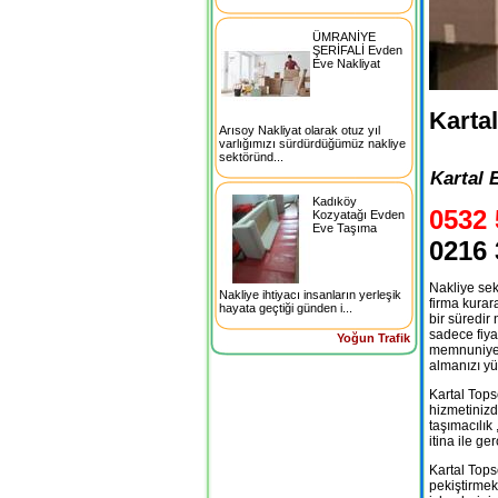
ÜMRANİYE
ŞERİFALİ Evden
Eve Nakliyat
Karta
Arısoy Nakliyat olarak otuz yıl
varlığımızı sürdürdüğümüz nakliye
sektöründ...
Kartal 
Kadıköy
0532 
Kozyatağı Evden
Eve Taşıma
0216 
Nakliye sek
Nakliye ihtiyacı insanların yerleşik
firma kurar
hayata geçtiği günden i...
bir süredir
sadece fiya
Yoğun Trafik
memnuniyetl
almanızı yü
Kartal Tops
hizmetinizd
taşımacılık 
itina ile ge
Kartal Tops
pekiştirmek