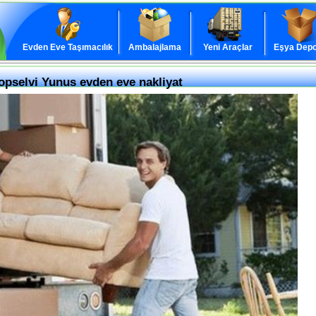
Evden Eve Taşımacılık
Ambalajlama
Yeni Araçlar
Eşya Depo
opselvi Yunus evden eve nakliyat