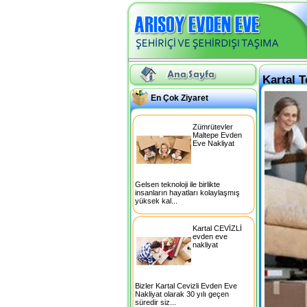
Kartal T
En Çok Ziyaret
Zümrütevler
Maltepe Evden
Eve Nakliyat
Gelsen teknoloji ile birlikte
insanların hayatları kolaylaşmış
yüksek kal...
Kartal CEVİZLİ
evden eve
nakliyat
Bizler Kartal Cevizli Evden Eve
Nakliyat olarak 30 yılı geçen
süredir siz...