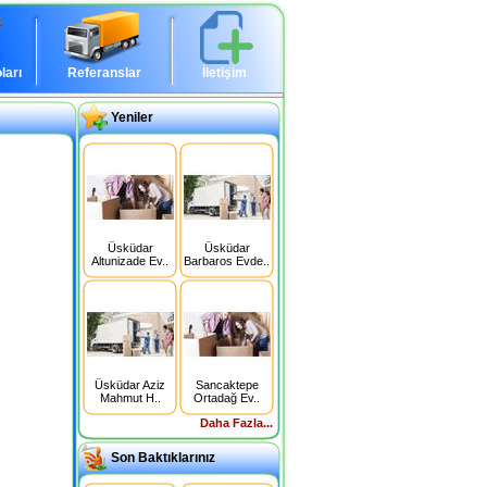
ları
Referanslar
İletişim
Yeniler
Üsküdar
Üsküdar
Altunizade Ev..
Barbaros Evde..
Üsküdar Aziz
Sancaktepe
Mahmut H..
Ortadağ Ev..
Daha Fazla...
Son Baktıklarınız