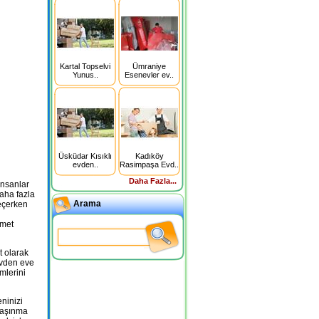
Kartal Topselvi
Ümraniye
Yunus..
Esenevler ev..
Üsküdar Kısıklı
Kadıköy
evden..
Rasimpaşa Evd..
Daha Fazla...
insanlar
daha fazla
Arama
seçerken
zmet
t olarak
evden eve
emlerini
ninizi
 taşınma