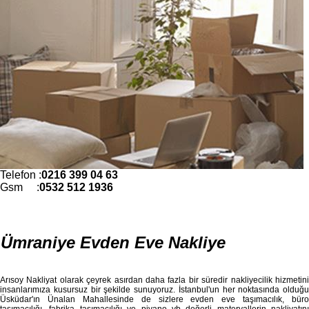
Telefon :
0216 399 04 63
Gsm :
0532 512 1936
Ümraniye Evden Eve Nakliye
Arısoy Nakliyat olarak çeyrek asırdan daha fazla bir süredir nakliyecilik hizmetini
insanlarımıza kusursuz bir şekilde sunuyoruz. İstanbul'un her noktasında olduğu
Üsküdar'ın Ünalan Mahallesinde de sizlere evden eve taşımacılık, büro
taşımacılığı, fabrika taşımacılığı ve piyano vb değerli materyallerin nakliyatını