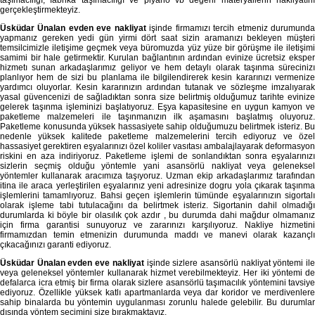
gerçekleştirmekteyiz.
Üsküdar Ünalan evden eve nakliyat
işinde firmamızı tercih etmeniz durumund
yapmanız gereken yedi gün yirmi dört saat sizin aramanızı bekleyen müşteri
temsilcimizle iletişime geçmek veya büromuzda yüz yüze bir görüşme ile iletişimi
samimi bir hale getirmektir. Kurulan bağlantının ardından evinize ücretsiz eksper
hizmetı sunan arkadaşlarımız geliyor ve hem detaylı olarak taşınma sürecinizı
planlıyor hem de sizi bu planlama ile bilgilendirerek kesin kararınızı vermenize
yardımcı oluyorlar. Kesin kararınızın ardından tutanak ve sözleşme imzalıyarak
yasal güvencenizi de sağladıktan sonra size belirtmiş olduğumuz tarihte evinize
gelerek taşınma işleminizi başlatıyoruz. Eşya kapasitesine en uygun kamyon ve
paketleme malzemeleri ile taşınmanızın ilk aşamasını başlatmış oluyoruz.
Paketleme konusunda yüksek hassasiyete sahip olduğumuzu belirtmek isteriz. Bu
nedenle yüksek kalitede paketleme malzemelerini tercih ediyoruz ve özel
hassasiyet gerektiren eşyalarınızı özel koliler vasıtası ambalajlayarak deformasyon
riskini en aza indiriyoruz. Paketleme işlemi de sonlandıktan sonra eşyalarınızı
sizlerin seçmiş olduğu yöntemle yani asansörlü nakliyat veya geleneksel
yöntemler kullanarak aracımıza taşıyoruz. Uzman ekip arkadaşlarımız tarafından
itina ile araca yerleştirilen eşyalarınız yeni adresinize dogru yola çıkarak taşınma
işlemlerini tamamlıyoruz. Bahsi geçen işlemlerin tümünde eşyalarınızın sigortalı
olarak işleme tabi tutulacağını da belirtmek isteriz. Sigortanin dahil olmadığı
durumlarda ki böyle bir olasılık çok azdır , bu durumda dahi mağdur olmamanız
için firma garantisi sunuyoruz ve zararınızı karşılıyoruz. Nakliye hizmetini
firmamızdan temin etmenizin durumunda maddı ve manevi olarak kazançlı
çıkacağınızı garanti ediyoruz.
Üsküdar Ünalan evden eve nakliyat
işinde sizlere asansörlü nakliyat yöntemi il
veya geleneksel yöntemler kullanarak hizmet verebilmekteyiz. Her iki yöntemi de
defalarca icra etmiş bir firma olarak sizlere asansörlü taşımacılık yöntemini tavsiye
ediyoruz. Özellikle yüksek katlı apartmanlarda veya dar koridor ve merdivenlere
sahip binalarda bu yöntemin uygulanması zorunlu halede gelebilir. Bu durumlar
dışında yöntem seçimini size bırakmaktayız.