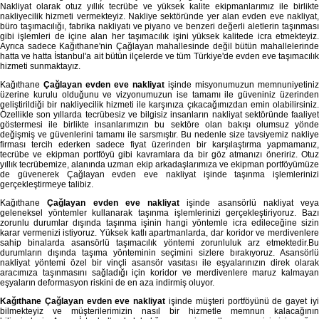
Nakliyat olarak otuz yıllık tecrübe ve yüksek kalite ekipmanlarımız ile birlikte
nakliyecilik hizmeti vermekteyiz. Nakliye sektöründe yer alan evden eve nakliyat,
büro taşımacılığı, fabrika nakliyatı ve piyano ve benzeri değerli aletlerin taşınması
gibi işlemleri de içine alan her taşımacılık işini yüksek kalitede icra etmekteyiz.
Ayrıca sadece Kağıthane'nin Çağlayan mahallesinde değil bütün mahallelerinde
hatta ve hatta İstanbul'a ait bütün ilçelerde ve tüm Türkiye'de evden eve taşımacılık
hizmeti sunmaktayız.
Kağıthane
Çağlayan evden eve nakliyat
işinde misyonumuzun memnuniyetiniz
üzerine kurulu olduğunu ve vizyonumuzun ise tamamı ile güveniniz üzerinden
geliştirildiği bir nakliyecilik hizmeti ile karşınıza çıkacağımızdan emin olabilirsiniz.
Özellikle son yıllarda tecrübesiz ve bilgisiz insanların nakliyat sektöründe faaliyet
göstermesi ile birlikte insanlarımızın bu sektöre olan bakışı olumsuz yönde
değişmiş ve güvenlerini tamamı ile sarsmıştır. Bu nedenle size tavsiyemiz nakliye
firması tercih ederken sadece fiyat üzerinden bir karşılaştırma yapmamanız,
tecrübe ve ekipman portföyü gibi kavramlara da bir göz atmanızı öneririz. Otuz
yıllık tecrübemize, alanında uzman ekip arkadaşlarımıza ve ekipman portföyümüze
de güvenerek Çağlayan evden eve nakliyat işinde taşınma işlemlerinizi
gerçekleştirmeye talibiz.
Kağıthane
Çağlayan evden eve nakliyat
işinde asansörlü nakliyat veya
geleneksel yöntemler kullanarak taşınma işlemlerinizi gerçekleştiriyoruz. Bazı
zorunlu durumlar dışında taşınma işinin hangi yöntemle icra edileceğine sizin
karar vermenizi istiyoruz. Yüksek katlı apartmanlarda, dar koridor ve merdivenlere
sahip binalarda asansörlü taşımacılık yöntemi zorunluluk arz etmektedir.Bu
durumların dışında taşıma yönteminin seçimini sizlere bırakıyoruz. Asansörlü
nakliyat yöntemi özel bir vinçli asansör vasıtası ile eşyalarınızın direk olarak
aracımıza taşınmasını sağladığı için koridor ve merdivenlere maruz kalmayan
eşyaların deformasyon riskini de en aza indirmiş oluyor.
Kağıthane Çağlayan evden eve nakliyat
işinde müşteri portföyünü de gayet iy
bilmekteyiz ve müşterilerimizin nasıl bir hizmetle memnun kalacağının