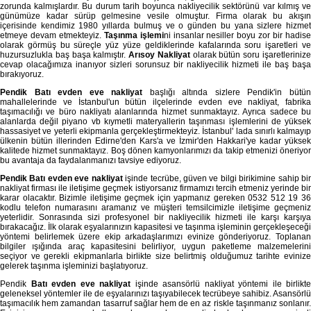
zorunda kalmışlardır. Bu durum tarih boyunca nakliyecilik sektörünü var kılmış ve
günümüze kadar sürüp gelmesine vesile olmuştur. Firma olarak bu akışın
içerisinde kendimiz 1980 yıllarda bulmuş ve o günden bu yana sizlere hizmet
etmeye devam etmekteyiz.
Taşınma işlemi
ni insanlar nesiller boyu zor bir hadis
olarak görmüş bu süreçle yüz yüze geldiklerinde kafalarında soru işaretleri ve
huzursuzlukla baş başa kalmıştır.
Arısoy Nakliyat
olarak bütün soru işaretleriniz
cevap olacağımıza inanıyor sizleri sorunsuz bir nakliyecilik hizmeti ile baş başa
bırakıyoruz.
Pendik Batı evden eve nakliyat
başlığı altında sizlere Pendik'in bütü
mahallelerinde ve İstanbul'un bütün ilçelerinde evden eve nakliyat, fabrika
taşımacılığı ve büro nakliyatı alanlarında hizmet sunmaktayız. Ayrıca sadece bu
alanlarda değil piyano vb kıymetli materyallerin taşınması işlemlerini de yüksek
hassasiyet ve yeterli ekipmanla gerçekleştirmekteyiz. İstanbul' lada sınırlı kalmayıp
ülkenin bütün illerinden Edirne'den Kars'a ve İzmir'den Hakkari'ye kadar yüksek
kalitede hizmet sunmaktayız. Boş dönen kamyonlarımızı da takip etmenizi öneriyor
bu avantaja da faydalanmanızı tavsiye ediyoruz.
Pendik Batı evden eve nakliyat
işinde tecrübe, güven ve bilgi birikimine sahip bi
nakliyat firması ile iletişime geçmek istiyorsanız firmamızı tercih etmeniz yerinde bir
karar olacaktır. Bizimle iletişime geçmek için yapmanız gereken 0532 512 19 36
kodlu telefon numarasını aramanız ve müşteri temsilcimizle iletişime geçmeniz
yeterlidir. Sonrasında sizi profesyonel bir nakliyecilik hizmeti ile karşı karşıya
bırakacağız. İlk olarak eşyalarınızın kapasitesi ve taşınma işleminin gerçekleşeceği
yöntemi belirlemek üzere ekip arkadaşlarımızı evinize gönderiyoruz. Toplanan
bilgiler ışığında araç kapasitesini belirliyor, uygun paketleme malzemelerini
seçiyor ve gerekli ekipmanlarla birlikte size belirtmiş olduğumuz tarihte evinize
gelerek taşınma işleminizi başlatıyoruz.
Pendik
Batı evden eve nakliyat
işinde asansörlü nakliyat yöntemi ile birlikte
geleneksel yöntemler ile de eşyalarınızı taşıyabilecek tecrübeye sahibiz. Asansörlü
taşımacılık hem zamandan tasarruf sağlar hem de en az riskle taşınmanız sonlanır.